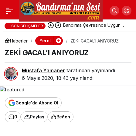
ZEKİ GACAL’I
ANIYORUZ
Avşa Adası’nda Uygun Fiyatlı
SON GELIŞMELER
Pansiyonlara Yoğun Talep
Yerel
Haberler
ZEKİ GACAL’I ANIYORUZ
ZEKİ GACAL’I ANIYORUZ
Mustafa Yamaner
tarafından yayınlandı
6 Mayıs 2020, 18:43
yayınlandı
Google'da Abone Ol
0
Paylaş
Beğen