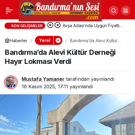
Bandırmasporlu
Paylaş
Futbolcular Milli
Avşa Adası’nda Uygun Fiyatlı
SON GELIŞMELER
Pansiyonlara Yoğun Talep
Yerel
Haberler
Bandırma’da Alevi Kültür
Takımlarıyla Göz
Derneği Hayır Lokması Verdi
Bandırma’da Alevi Kültür Derneği
Doldurdu
Hayır Lokması Verdi
Mustafa Yamaner
tarafından yayınlandı
16 Kasım 2025, 17:11
yayınlandı