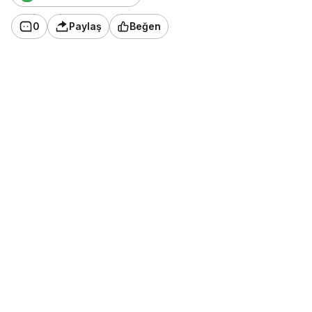
0
Paylaş
Beğen