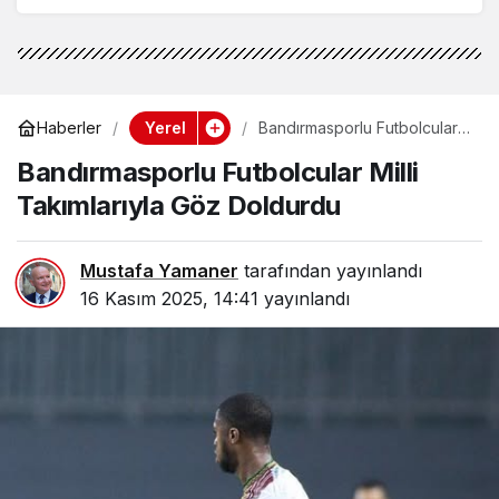
Yerel
Haberler
Bandırmasporlu Futbolcular
Milli Takımlarıyla Göz
Bandırmasporlu Futbolcular Milli
Doldurdu
Takımlarıyla Göz Doldurdu
Mustafa Yamaner
tarafından yayınlandı
16 Kasım 2025, 14:41
yayınlandı