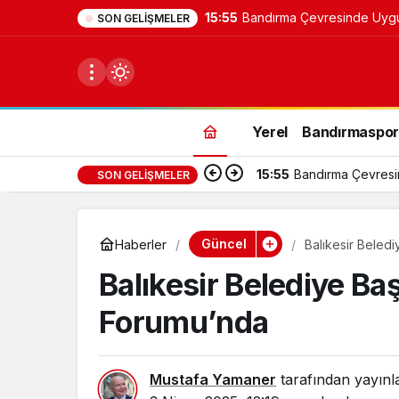
15:55
Bandırma Çevresinde Uygun 
SON GELIŞMELER
Yerel
Bandırmaspo
15:55
Bandırma Çevresind
SON GELIŞMELER
du
u seçin.
Güncel
Haberler
Balıkesir Beled
Balıkesir Belediye B
seçin.
Forumu’nda
u
 seçin.
Mustafa Yamaner
tarafından yayınl