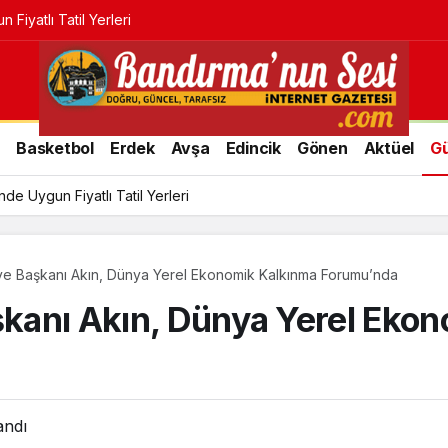
Fiyatlı Tatil Yerleri
r
Basketbol
Erdek
Avşa
Edincik
Gönen
Aktüel
G
e Uygun Fiyatlı Tatil Yerleri
iye Başkanı Akın, Dünya Yerel Ekonomik Kalkınma Forumu’nda
aşkanı Akın, Dünya Yerel Eko
andı