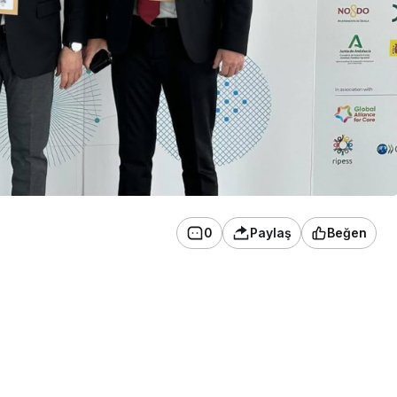
0
Paylaş
Beğen