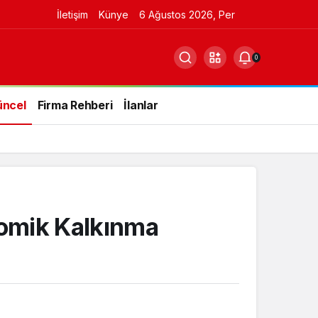
İletişim
Künye
6 Ağustos 2026, Per
0
üncel
Firma Rehberi
İlanlar
nomik Kalkınma