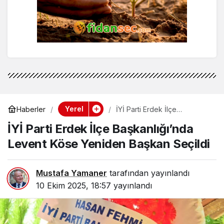
Yerel
Haberler
İYİ Parti Erdek İlçe
Başkanlığı’nda Levent Köse
İYİ Parti Erdek İlçe Başkanlığı’nda
Yeniden Başkan Seçildi
Levent Köse Yeniden Başkan Seçildi
Mustafa Yamaner
tarafından yayınlandı
10 Ekim 2025, 18:57
yayınlandı