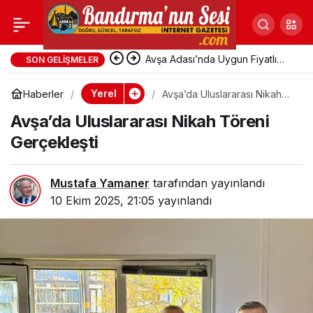
İYİ Parti Erdek İlçe
Paylaş
Avşa Adası’nda Uygun Fiyatlı
Başkanlığı’nda
SON GELIŞMELER
Pansiyonlara Yoğun Talep
Yerel
Haberler
Avşa’da Uluslararası Nikah
Levent Köse Yeniden
Töreni Gerçekleşti
Avşa’da Uluslararası Nikah Töreni
Başkan Seçildi
Gerçekleşti
Mustafa Yamaner
tarafından yayınlandı
10 Ekim 2025, 21:05
yayınlandı