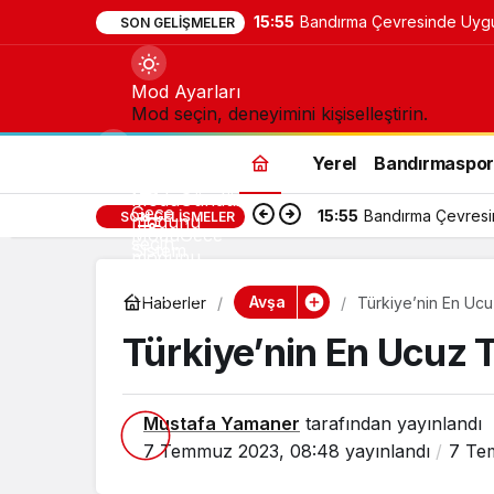
15:55
Bandırma Çevresinde Uygun 
SON GELIŞMELER
Mod Ayarları
Mod seçin, deneyimini kişiselleştirin.
Yerel
Bandırmaspo
Gündüz
Modu
Gündüz
Gece
15:55
Bandırma Çevresind
SON GELIŞMELER
modunu
Modu
Gece
seçin.
Sistem
modunu
Modu
Sistem
seçin.
modunu
Avşa
Haberler
Türkiye’nin En Ucu
seçin.
Türkiye’nin En Ucuz T
Mustafa Yamaner
tarafından yayınlandı
7 Temmuz 2023, 08:48
yayınlandı
7 Te