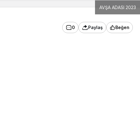
AVŞA ADASI 2023
0
Paylaş
Beğen