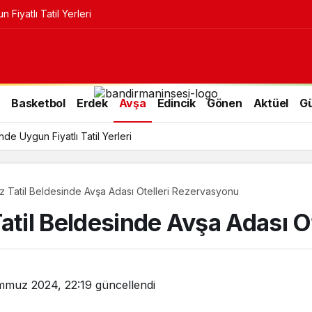
Fiyatlı Tatil Yerleri
r
Basketbol
Erdek
Avşa
Edincik
Gönen
Aktüel
G
e Uygun Fiyatlı Tatil Yerleri
z Tatil Beldesinde Avşa Adası Otelleri Rezervasyonu
atil Beldesinde Avşa Adası O
mmuz 2024, 22:19
güncellendi