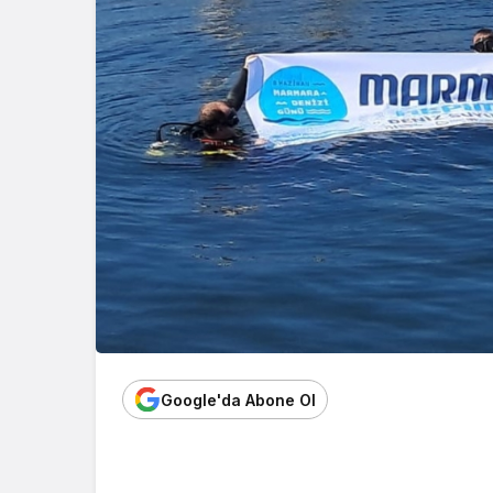
Avşa
Avşa Adası’nda U
a Çevresinde
Fiyatlı Pansiyonla
Google'da Abone Ol
yatlı Tatil Yerleri
Talep