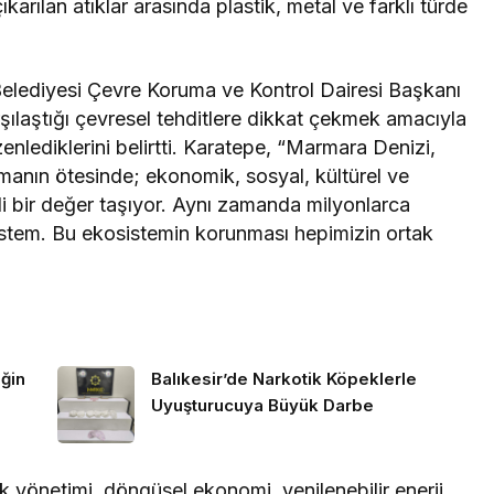
karılan atıklar arasında plastik, metal ve farklı türde
Belediyesi Çevre Koruma ve Kontrol Dairesi Başkanı
ılaştığı çevresel tehditlere dikkat çekmek amacıyla
zenlediklerini belirtti. Karatepe, “Marmara Denizi,
 olmanın ötesinde; ekonomik, sosyal, kültürel ve
i bir değer taşıyor. Aynı zamanda milyonlarca
sistem. Bu ekosistemin korunması hepimizin ortak
ğin
Balıkesir’de Narkotik Köpeklerle
Uyuşturucuya Büyük Darbe
ık yönetimi, döngüsel ekonomi, yenilenebilir enerji