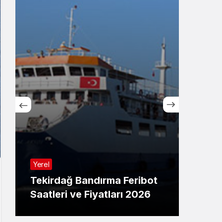
Yerel
Avşa
Tekirdağ Bandırma Feribot
Avş
Saatleri ve Fiyatları 2026
Fiya