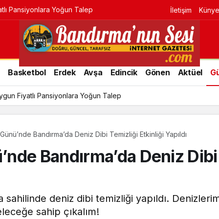
tlı Pansiyonlara Yoğun Talep
İletişim
Küny
r
Basketbol
Erdek
Avşa
Edincik
Gönen
Aktüel
G
ygun Fiyatlı Pansiyonlara Yoğun Talep
ünü’nde Bandırma’da Deniz Dibi Temizliği Etkinliği Yapıldı
nde Bandırma’da Deniz Dibi T
ilinde deniz dibi temizliği yapıldı. Denizlerimi
geleceğe sahip çıkalım!