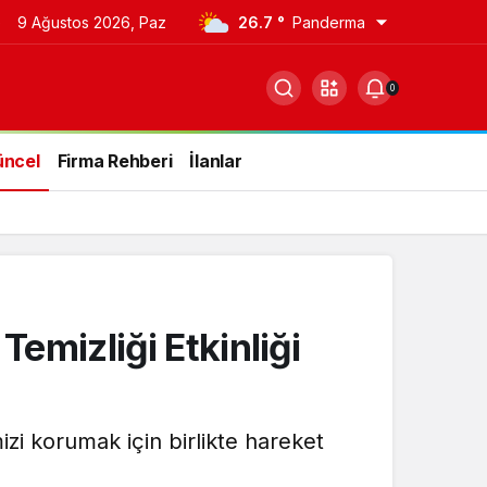
e
9 Ağustos 2026, Paz
26.7 °
Panderma
0
üncel
Firma Rehberi
İlanlar
emizliği Etkinliği
zi korumak için birlikte hareket