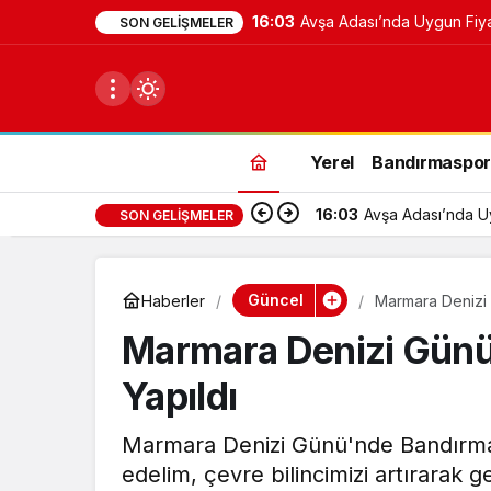
16:03
Avşa Adası’nda Uygun Fiya
SON GELIŞMELER
Yerel
Bandırmaspo
16:03
Avşa Adası’nda U
SON GELIŞMELER
du
u seçin.
Güncel
Haberler
Marmara Denizi G
Marmara Denizi Günü’
seçin.
Yapıldı
u
Marmara Denizi Günü'nde Bandırma sah
 seçin.
edelim, çevre bilincimizi artırarak 