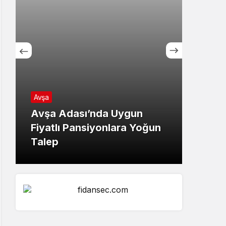
Avşa
Yerel
Avşa Adası’nda Uygun
Özel 
Fiyatlı Pansiyonlara Yoğun
Mehme
Talep
İçin T