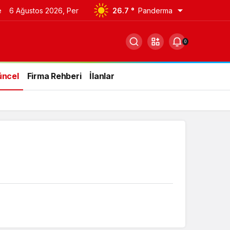
e
6 Ağustos 2026, Per
26.7 °
Panderma
0
üncel
Firma Rehberi
İlanlar