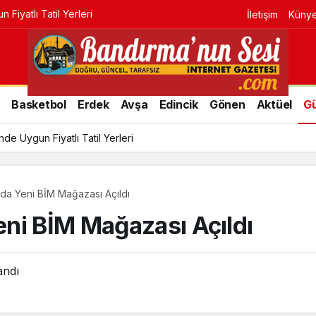
Fiyatlı Tatil Yerleri
İletişim
Küny
r
Basketbol
Erdek
Avşa
Edincik
Gönen
Aktüel
G
e Uygun Fiyatlı Tatil Yerleri
da Yeni BİM Mağazası Açıldı
ni BİM Mağazası Açıldı
andı