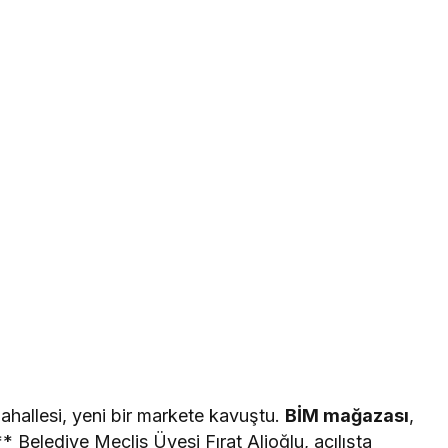
ahallesi, yeni bir markete kavuştu.
BİM mağazası
,
 Belediye Meclis Üyesi Fırat Alioğlu, açılışta