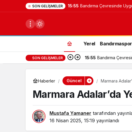
15:55
Bandırma Çevresinde Uygun 
SON GELIŞMELER
Yerel
Bandırmaspo
15:55
Bandırma Çevresind
SON GELIŞMELER
du
u seçin.
Güncel
Haberler
Marmara Adalar’
Marmara Adalar’da Ye
seçin.
Mustafa Yamaner
tarafından yayınl
u
16 Nisan 2025, 15:19
yayınlandı
 seçin.