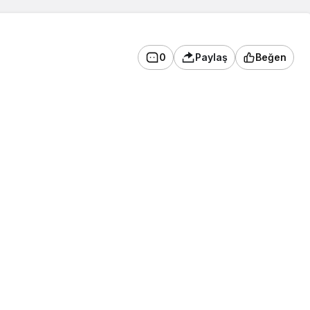
0
Paylaş
Beğen