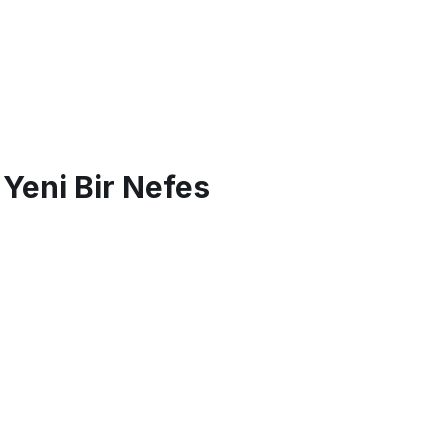
 Yeni Bir Nefes
Avşa
Bandırma Çevresinde
Uygun Fiyatlı Tatil Yerleri