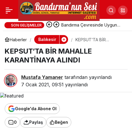
KEPSUT’TA BİR
Paylaş
MAHALLE
Bandırma Çevresinde Uygun
SON GELIŞMELER
Fiyatlı Tatil Yerleri
Balıkesir
Haberler
KEPSUT’TA BİR
KARANTİNAYA ALINDI
MAHALLE KARANTİNAYA
KEPSUT’TA BİR MAHALLE
ALINDI
KARANTİNAYA ALINDI
Mustafa Yamaner
tarafından yayınlandı
7 Ocak 2021, 09:51
yayınlandı
Google'da Abone Ol
0
Paylaş
Beğen