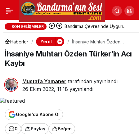
İhsaniye Muhtarı
Özden Türker’in Acı
Bandırma Çevresinde Uygun
SON GELIŞMELER
Fiyatlı Tatil Yerleri
Yerel
Haberler
İhsaniye Muhtarı Özden
Kaybı
Türker’in Acı Kaybı
İhsaniye Muhtarı Özden Türker’in Acı
Kaybı
Mustafa Yamaner
tarafından yayınlandı
26 Ekim 2022, 11:18
yayınlandı
Google'da Abone Ol
0
Paylaş
Beğen