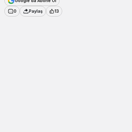
Google'da Abone Ol
0
Paylaş
13