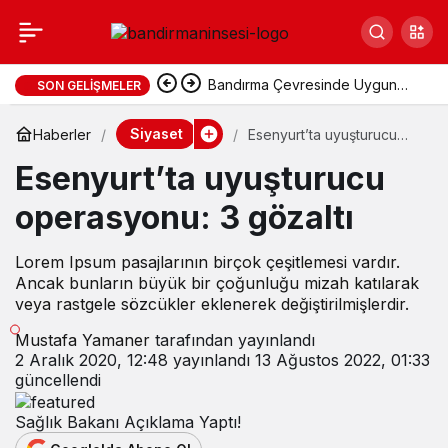
Bandırma Çevresinde Uygun
SON GELIŞMELER
Fiyatlı Tatil Yerleri
Siyaset
Haberler
Esenyurt’ta uyuşturucu
operasyonu: 3 gözaltı
Esenyurt’ta uyuşturucu
operasyonu: 3 gözaltı
Lorem Ipsum pasajlarının birçok çeşitlemesi vardır.
Ancak bunların büyük bir çoğunluğu mizah katılarak
veya rastgele sözcükler eklenerek değiştirilmişlerdir.
Mustafa Yamaner
tarafından yayınlandı
2 Aralık 2020, 12:48
yayınlandı
13 Ağustos 2022, 01:33
güncellendi
Sağlık Bakanı Açıklama Yaptı!