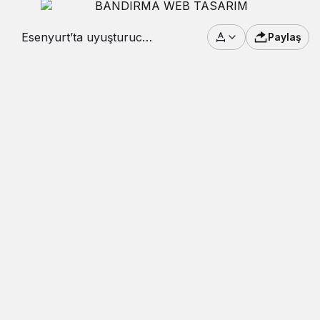
Esenyurt’ta uyuşturucu
Paylaş
operasyonu: 3 gözaltı