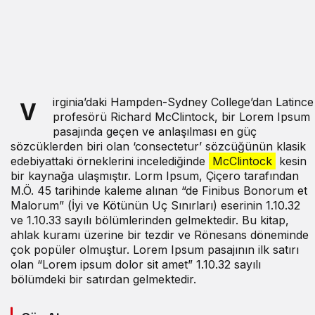
irginia’daki Hampden-Sydney College’dan Latince
V
profesörü Richard McClintock, bir Lorem Ipsum
pasajında geçen ve anlaşılması en güç
sözcüklerden biri olan ‘consectetur’ sözcüğünün klasik
edebiyattaki örneklerini incelediğinde
McClintock
kesin
bir kaynağa ulaşmıştır. Lorm Ipsum, Çiçero tarafından
M.Ö. 45 tarihinde kaleme alınan “de Finibus Bonorum et
Malorum” (İyi ve Kötünün Uç Sınırları) eserinin 1.10.32
ve 1.10.33 sayılı bölümlerinden gelmektedir. Bu kitap,
ahlak kuramı üzerine bir tezdir ve Rönesans döneminde
çok popüler olmuştur. Lorem Ipsum pasajının ilk satırı
olan “Lorem ipsum dolor sit amet” 1.10.32 sayılı
bölümdeki bir satırdan gelmektedir.