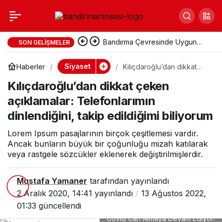
Kılıçdaroğlu’dan
Paylaş
dikkat çeken
Bandırma Çevresinde Uygun
SON GELIŞMELER
Fiyatlı Tatil Yerleri
Siyaset
Haberler
Kılıçdaroğlu’dan dikkat
açıklamalar:
çeken açıklamalar:
Kılıçdaroğlu’dan dikkat çeken
Telefonlarımın
dinlendiğini, takip
Telefonlarımın
açıklamalar: Telefonlarımın
edildiğimi biliyorum
dinlendiğini, takip edildiğimi biliyorum
dinlendiğini, takip
Lorem Ipsum pasajlarının birçok çeşitlemesi vardır.
Ancak bunların büyük bir çoğunluğu mizah katılarak
edildiğimi biliyorum
veya rastgele sözcükler eklenerek değiştirilmişlerdir.
Mustafa Yamaner
tarafından yayınlandı
2 Aralık 2020, 14:41
yayınlandı
13 Ağustos 2022,
01:33
güncellendi
Covid Can Almaya Devam Ediyor!