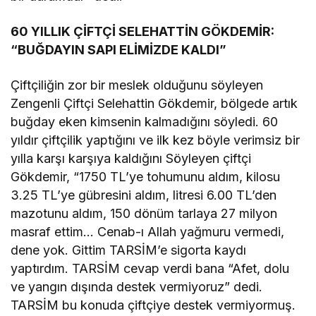
60 YILLIK ÇİFTÇİ SELEHATTİN GÖKDEMİR:
“BUĞDAYIN SAPI ELİMİZDE KALDI”
Çiftçiliğin zor bir meslek olduğunu söyleyen
Zengenli Çiftçi Selehattin Gökdemir, bölgede artık
buğday eken kimsenin kalmadığını söyledi. 60
yıldır çiftçilik yaptığını ve ilk kez böyle verimsiz bir
yılla karşı karşıya kaldığını Söyleyen çiftçi
Gökdemir, “1750 TL’ye tohumunu aldım, kilosu
3.25 TL’ye gübresini aldım, litresi 6.00 TL’den
mazotunu aldım, 150 dönüm tarlaya 27 milyon
masraf ettim… Cenab-ı Allah yağmuru vermedi,
dene yok. Gittim TARSİM’e sigorta kaydı
yaptırdım. TARSİM cevap verdi bana “Afet, dolu
ve yangın dışında destek vermiyoruz” dedi.
TARSİM bu konuda çiftçiye destek vermiyormuş.