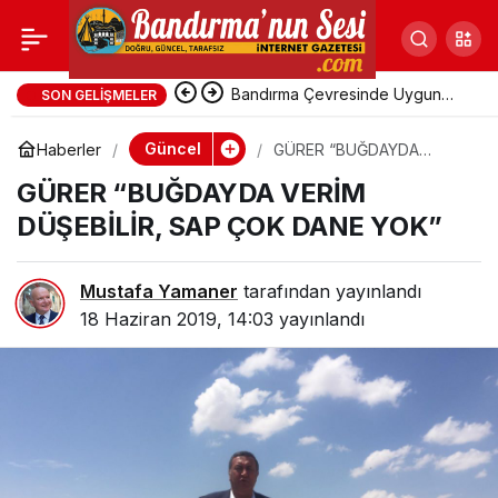
GÜRER “BUĞDAYDA
VERİM DÜŞEBİLİR,
Avşa Adası’nda Uygun Fiyatlı
SON GELIŞMELER
Pansiyonlara Yoğun Talep
Güncel
Haberler
GÜRER “BUĞDAYDA
SAP ÇOK DANE YOK”
VERİM DÜŞEBİLİR, SAP
GÜRER “BUĞDAYDA VERİM
ÇOK DANE YOK”
DÜŞEBİLİR, SAP ÇOK DANE YOK”
Mustafa Yamaner
tarafından yayınlandı
18 Haziran 2019, 14:03
yayınlandı