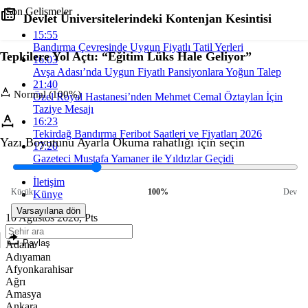
Son Gelişmeler
Devlet Üniversitelerindeki Kontenjan Kesintisi
15:55
Bandırma Çevresinde Uygun Fiyatlı Tatil Yerleri
Tepkilere Yol Açtı: “Eğitim Lüks Hale Geliyor”
16:03
Avşa Adası’nda Uygun Fiyatlı Pansiyonlara Yoğun Talep
21:40
Normal (100%)
Özel Royal Hastanesi’nden Mehmet Cemal Öztaylan İçin
Taziye Mesajı
16:23
Tekirdağ Bandırma Feribot Saatleri ve Fiyatları 2026
Yazı Boyutunu Ayarla
Okuma rahatlığı için seçin
17:20
Gazeteci Mustafa Yamaner ile Yıldızlar Geçidi
İletişim
Küçük
100%
Dev
Künye
Varsayılana dön
10 Ağustos 2026, Pts
Paylaş
Adana
Adıyaman
Afyonkarahisar
Ağrı
Amasya
Ankara