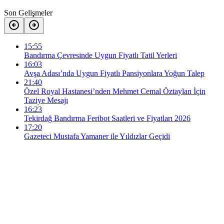
Son Gelişmeler
15:55
Bandırma Çevresinde Uygun Fiyatlı Tatil Yerleri
16:03
Avşa Adası’nda Uygun Fiyatlı Pansiyonlara Yoğun Talep
21:40
Özel Royal Hastanesi’nden Mehmet Cemal Öztaylan İçin
Taziye Mesajı
16:23
Tekirdağ Bandırma Feribot Saatleri ve Fiyatları 2026
17:20
Gazeteci Mustafa Yamaner ile Yıldızlar Geçidi