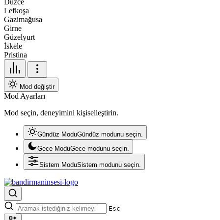
Düzce
Lefkoşa
Gazimağusa
Girne
Güzelyurt
İskele
Pristina
Mod değiştir
Mod Ayarları
Mod seçin, deneyimini kişiselleştirin.
Gündüz Modu
Gündüz modunu seçin.
Gece Modu
Gece modunu seçin.
Sistem Modu
Sistem modunu seçin.
Esc