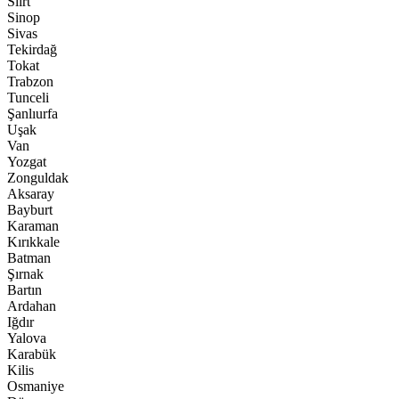
Siirt
Sinop
Sivas
Tekirdağ
Tokat
Trabzon
Tunceli
Şanlıurfa
Uşak
Van
Yozgat
Zonguldak
Aksaray
Bayburt
Karaman
Kırıkkale
Batman
Şırnak
Bartın
Ardahan
Iğdır
Yalova
Karabük
Kilis
Osmaniye