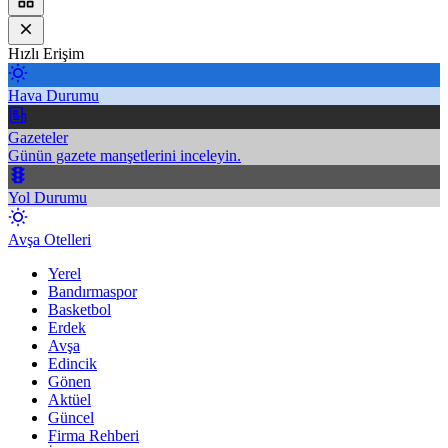
Hızlı Erişim
Hava Durumu
Gazeteler
Günün gazete manşetlerini inceleyin.
Yol Durumu
Avşa Otelleri
Yerel
Bandırmaspor
Basketbol
Erdek
Avşa
Edincik
Gönen
Aktüel
Güncel
Firma Rehberi