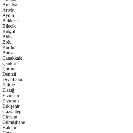
Antalya
Artvin
Aydın
Balıkesir
Bilecik
Bingöl
Bitlis
Bolu
Burdur
Bursa
Çanakkale
Çankırı
Çorum
Denizli
Diyarbakır
Edirne
Elazığ
Erzincan
Erzurum
Eskişehir
Gaziantep
Giresun
Gümüşhane
Hakkari
Hatay