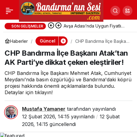
CHP Bandırma İlçe
Başkanı Atak’tan AK
Avşa Adası’nda Uygun Fiyatlı
SON GELIŞMELER
Pansiyonlara Yoğun Talep
Güncel
Haberler
CHP Bandırma İlçe Başkanı
Parti’ye dikkat çeken
Atak’tan AK Parti’ye dikkat
CHP Bandırma İlçe Başkanı Atak’tan
çeken eleştiriler!
eleştiriler!
AK Parti’ye dikkat çeken eleştiriler!
CHP Bandırma İlçe Başkanı Mehmet Atak, Cumhuriyet
Meydanı'nda basın özgürlüğü ve Bandırma'daki köprü
projesi hakkında önemli açıklamalarda bulundu.
Detaylar için tıklayın!
Mustafa Yamaner
tarafından yayınlandı
12 Şubat 2026, 14:15
yayınlandı
12 Şubat
2026, 14:15
güncellendi