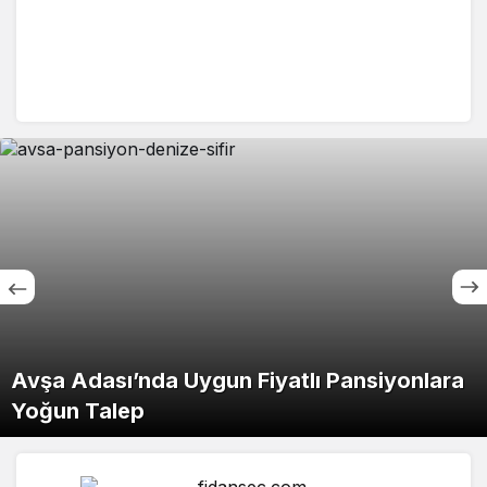
Özel Royal Hastanesi’nden Mehmet Cemal
Öztaylan İçin Taziye Mesajı