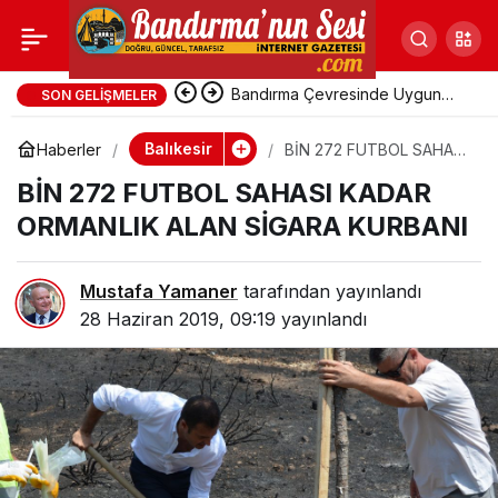
BİN 272 FUTBOL
Paylaş
SAHASI KADAR
Bandırma Çevresinde Uygun
SON GELIŞMELER
Fiyatlı Tatil Yerleri
Balıkesir
Haberler
BİN 272 FUTBOL SAHASI
ORMANLIK ALAN
KADAR ORMANLIK ALAN
BİN 272 FUTBOL SAHASI KADAR
SİGARA KURBANI
SİGARA KURBANI
ORMANLIK ALAN SİGARA KURBANI
Mustafa Yamaner
tarafından yayınlandı
28 Haziran 2019, 09:19
yayınlandı