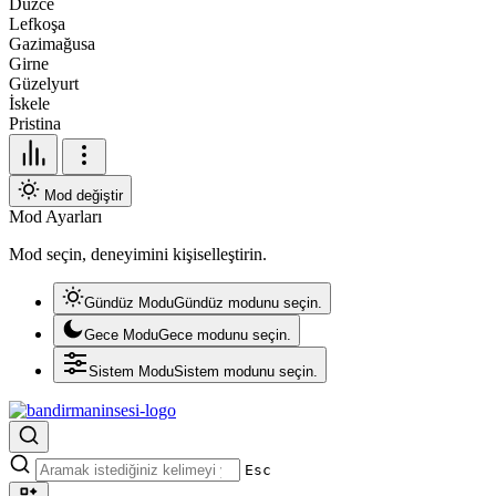
Düzce
Lefkoşa
Gazimağusa
Girne
Güzelyurt
İskele
Pristina
Mod değiştir
Mod Ayarları
Mod seçin, deneyimini kişiselleştirin.
Gündüz Modu
Gündüz modunu seçin.
Gece Modu
Gece modunu seçin.
Sistem Modu
Sistem modunu seçin.
Esc