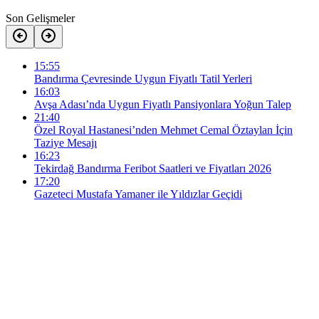
Son Gelişmeler
15:55
Bandırma Çevresinde Uygun Fiyatlı Tatil Yerleri
16:03
Avşa Adası’nda Uygun Fiyatlı Pansiyonlara Yoğun Talep
21:40
Özel Royal Hastanesi’nden Mehmet Cemal Öztaylan İçin
Taziye Mesajı
16:23
Tekirdağ Bandırma Feribot Saatleri ve Fiyatları 2026
17:20
Gazeteci Mustafa Yamaner ile Yıldızlar Geçidi