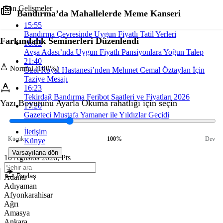
Son Gelişmeler
Bandırma’da Mahallelerde Meme Kanseri
15:55
Bandırma Çevresinde Uygun Fiyatlı Tatil Yerleri
Farkındalık Seminerleri Düzenlendi
16:03
Avşa Adası’nda Uygun Fiyatlı Pansiyonlara Yoğun Talep
21:40
Normal (100%)
Özel Royal Hastanesi’nden Mehmet Cemal Öztaylan İçin
Taziye Mesajı
16:23
Tekirdağ Bandırma Feribot Saatleri ve Fiyatları 2026
Yazı Boyutunu Ayarla
Okuma rahatlığı için seçin
17:20
Gazeteci Mustafa Yamaner ile Yıldızlar Geçidi
İletişim
Küçük
100%
Dev
Künye
Varsayılana dön
10 Ağustos 2026, Pts
Paylaş
Adana
Adıyaman
Afyonkarahisar
Ağrı
Amasya
Ankara