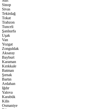
Siirt
Sinop
Sivas
Tekirdağ
Tokat
Trabzon
Tunceli
Şanlıurfa
Uşak
Van
Yozgat
Zonguldak
Aksaray
Bayburt
Karaman
Kırıkkale
Batman
Şırnak
Bartın
Ardahan
Iğdır
Yalova
Karabük
Kilis
Osmaniye