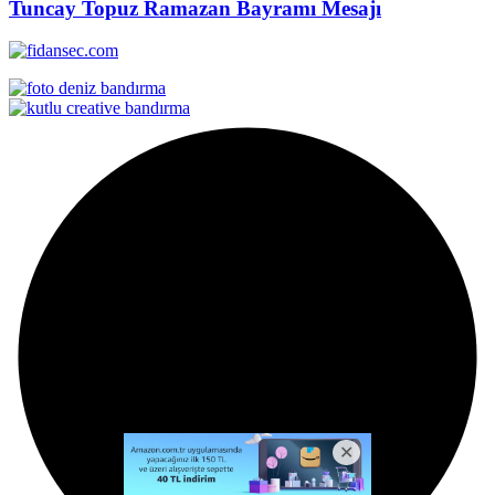
Tuncay Topuz Ramazan Bayramı Mesajı