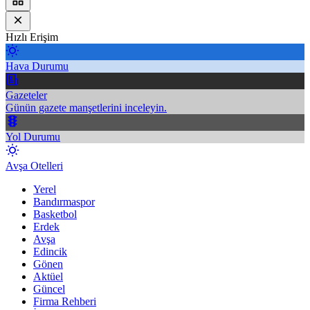
Hızlı Erişim
Hava Durumu
Gazeteler
Günün gazete manşetlerini inceleyin.
Yol Durumu
Avşa Otelleri
Yerel
Bandırmaspor
Basketbol
Erdek
Avşa
Edincik
Gönen
Aktüel
Güncel
Firma Rehberi