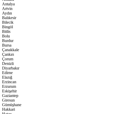
Antalya
Artvin
Aydın
Balıkesir
Bilecik
Bingöl
Bitlis
Bolu
Burdur
Bursa
Çanakkale
Çankırı
Çorum
Denizli
Diyarbakır
Edirne
Elazığ
Erzincan
Erzurum
Eskişehir
Gaziantep
Giresun
Gümüşhane
Hakkari
Hatay