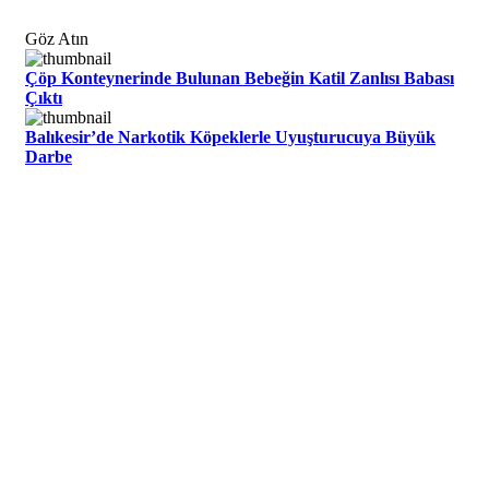
Göz Atın
Çöp Konteynerinde Bulunan Bebeğin Katil Zanlısı Babası
Çıktı
Balıkesir’de Narkotik Köpeklerle Uyuşturucuya Büyük
Darbe