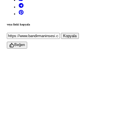
veya linki kopyala
Kopyala
Beğen