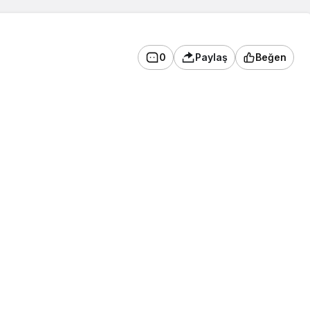
0
Paylaş
Beğen