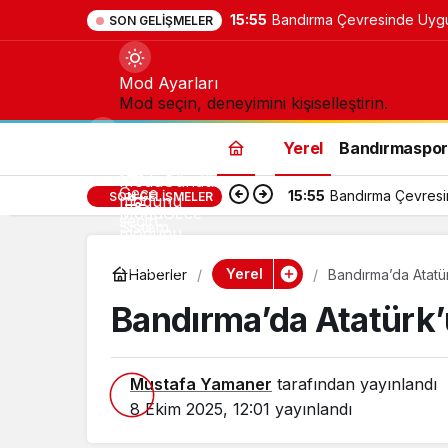
15:55
Bandırma Çevresinde Uygun 
SON GELIŞMELER
Mod Ayarları
Mod seçin, deneyimini kişiselleştirin.
Yerel
Bandırmaspo
Gündüz
Modu
Gündüz
Gece
15:55
Bandırma Çevresind
SON GELIŞMELER
modunu
Modu
Gece
seçin.
Sistem
modunu
Modu
Sistem
seçin.
modunu
Yerel
Haberler
Bandırma’da Atatürk
seçin.
Bandırma’da Atatürk’ün
Mustafa Yamaner
tarafından yayınlandı
8 Ekim 2025, 12:01
yayınlandı