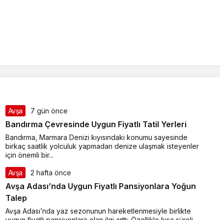
Avşa
7 gün önce
Bandırma Çevresinde Uygun Fiyatlı Tatil Yerleri
Bandırma, Marmara Denizi kıyısındaki konumu sayesinde
birkaç saatlik yolculuk yapmadan denize ulaşmak isteyenler
için önemli bir...
Avşa
2 hafta önce
Avşa Adası’nda Uygun Fiyatlı Pansiyonlara Yoğun
Talep
Avşa Adası’nda yaz sezonunun hareketlenmesiyle birlikte
uygun fiyatlı pansiyonlara olan ilgi arttı. Özellikle kısa süreli