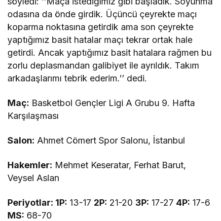
söyledi: ‘‘Maça istediğimiz gibi başladık. Soyunma
odasına da önde girdik. Üçüncü çeyrekte maçı
koparma noktasına getirdik ama son çeyrekte
yaptığımız basit hatalar maçı tekrar ortak hale
getirdi. Ancak yaptığımız basit hatalara rağmen bu
zorlu deplasmandan galibiyet ile ayrıldık. Takım
arkadaşlarımı tebrik ederim.’’ dedi.
Maç:
Basketbol Gençler Ligi A Grubu 9. Hafta
Karşılaşması
Salon:
Ahmet Cömert Spor Salonu, İstanbul
Hakemler:
Mehmet Keseratar, Ferhat Barut,
Veysel Aslan
Periyotlar: 1P:
13-17
2P:
21-20
3P:
17-27
4P:
17-6
MS:
68-70