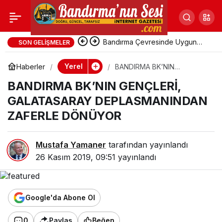
BANDIRMA BK’NIN
GENÇLERİ,
Bandırma Çevresinde Uygun
SON GELIŞMELER
Fiyatlı Tatil Yerleri
Yerel
Haberler
BANDIRMA BK’NIN
GALATASARAY
GENÇLERİ, GALATASARAY
BANDIRMA BK’NIN GENÇLERİ,
DEPLASMANINDAN ZAFERLE
DÖNÜYOR
DEPLASMANINDAN
GALATASARAY DEPLASMANINDAN
ZAFERLE DÖNÜYOR
ZAFERLE DÖNÜYOR
Mustafa Yamaner
tarafından yayınlandı
26 Kasım 2019, 09:51
yayınlandı
Google'da Abone Ol
0
Paylaş
Beğen