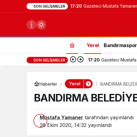
SON GELIŞMELER
Yerel
Bandırmaspo
17:20
Gazeteci Mustafa 
SON GELIŞMELER
du
u seçin.
Yerel
Haberler
BANDIRMA BELEDİ
BANDIRMA BELEDİYE
seçin.
Mustafa Yamaner
tarafından yayınlandı
u
28 Ekim 2020, 14:32
yayınlandı
 seçin.