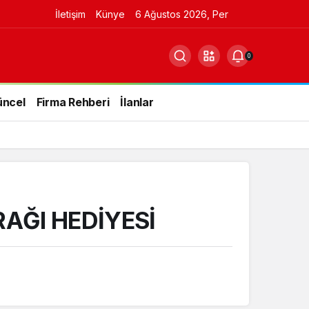
İletişim
Künye
6 Ağustos 2026, Per
0
üncel
Firma Rehberi
İlanlar
AĞI HEDİYESİ