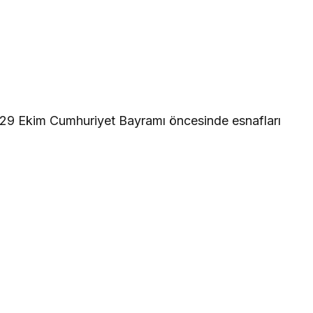
an 29 Ekim Cumhuriyet Bayramı öncesinde esnafları
Yerel
 Kadıköy
Özel Bandırma Royal
erleri
Hastanesi Ramazan
Bayramınızı Kutlar