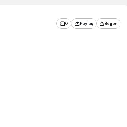
0
Paylaş
Beğen