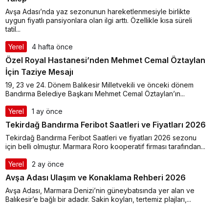
Avşa Adası’nda yaz sezonunun hareketlenmesiyle birlikte
uygun fiyatlı pansiyonlara olan ilgi arttı. Özellikle kısa süreli
tatil...
Yerel
4 hafta önce
Özel Royal Hastanesi’nden Mehmet Cemal Öztaylan
İçin Taziye Mesajı
19, 23 ve 24. Dönem Balıkesir Milletvekili ve önceki dönem
Bandırma Belediye Başkanı Mehmet Cemal Öztaylan’ın...
Yerel
1 ay önce
Tekirdağ Bandırma Feribot Saatleri ve Fiyatları 2026
Tekirdağ Bandırma Feribot Saatleri ve fiyatları 2026 sezonu
için belli olmuştur. Marmara Roro kooperatif firması tarafından...
Yerel
2 ay önce
Avşa Adası Ulaşım ve Konaklama Rehberi 2026
Avşa Adası, Marmara Denizi’nin güneybatısında yer alan ve
Balıkesir’e bağlı bir adadır. Sakin koyları, tertemiz plajları,...