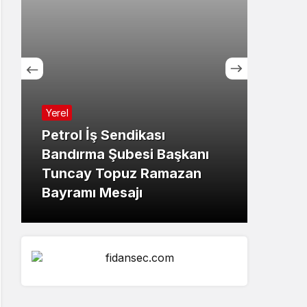
Yerel
Yerel
Petrol İş Sendikası
Bandırma Şubesi Başkanı
İş İ
Tuncay Topuz Ramazan
Ünal
Bayramı Mesajı
Kayb