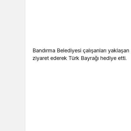
Bandırma Belediyesi çalışanları yaklaş
Yerel
ziyaret ederek Türk Bayrağı hediye etti.
dan Eğitime Güçlü
Bandırma Yenikapı
Mesleki İş Birliği
Deniz Otobüsü Sef
lü İmzalandı
İptal Edildi