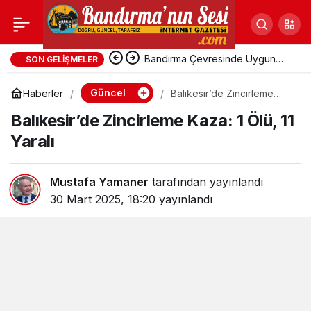
Balıkesir’de
Zincirleme Kaza: 1
Bandırma Çevresinde Uygun
SON GELIŞMELER
Fiyatlı Tatil Yerleri
Güncel
Haberler
Balıkesir’de Zincirleme
Ölü, 11 Yaralı
Kaza: 1 Ölü, 11 Yaralı
Balıkesir’de Zincirleme Kaza: 1 Ölü, 11
Yaralı
Mustafa Yamaner
tarafından yayınlandı
30 Mart 2025, 18:20
yayınlandı