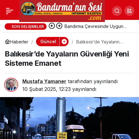
Balıkesir’de Yayaların
Paylaş
Güvenliği Yeni
Bandırma Çevresinde Uygun
SON GELIŞMELER
Fiyatlı Tatil Yerleri
Güncel
Haberler
Balıkesir’de Yayaların
Sisteme Emanet
Güvenliği Yeni Sisteme
Balıkesir’de Yayaların Güvenliği Yeni
Emanet
Sisteme Emanet
Mustafa Yamaner
tarafından yayınlandı
10 Şubat 2025, 12:23
yayınlandı