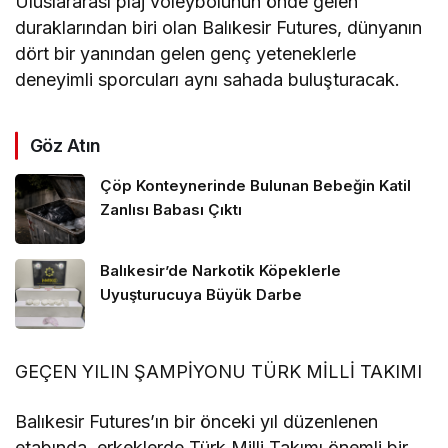
Uluslararası plaj voleybolunun önde gelen
duraklarından biri olan Balıkesir Futures, dünyanın
dört bir yanından gelen genç yeteneklerle
deneyimli sporcuları aynı sahada buluşturacak.
Göz Atın
Çöp Konteynerinde Bulunan Bebeğin Katil
Zanlısı Babası Çıktı
Balıkesir’de Narkotik Köpeklerle
Uyuşturucuya Büyük Darbe
GEÇEN YILIN ŞAMPİYONU TÜRK MİLLİ TAKIMI
Balıkesir Futures’ın bir önceki yıl düzenlenen
etabında, erkeklerde Türk Milli Takımı önemli bir