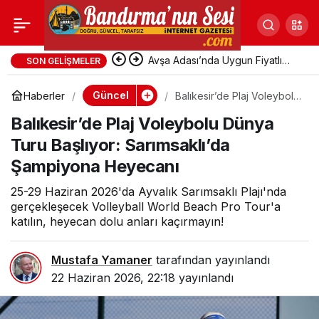
Ticaret Borsası’nda
Paylaş
Verimlilik, Yalın
Avşa Adası’nda Uygun Fiyatlı
SON GELIŞMELER
Pansiyonlara Yoğun Talep
Güncel
Haberler
Balıkesir’de Plaj Voleybolu
Üretim ve Dijital
Dünya Turu Başlıyor:
Balıkesir’de Plaj Voleybolu Dünya
Sarımsaklı’da Şampiyona
Heyecanı
Dönüşüm Eğitimi
Turu Başlıyor: Sarımsaklı’da
Şampiyona Heyecanı
Gerçekleşti
25-29 Haziran 2026'da Ayvalık Sarımsaklı Plajı'nda
gerçekleşecek Volleyball World Beach Pro Tour'a
katılın, heyecan dolu anları kaçırmayın!
Mustafa Yamaner
tarafından yayınlandı
22 Haziran 2026, 22:18
yayınlandı