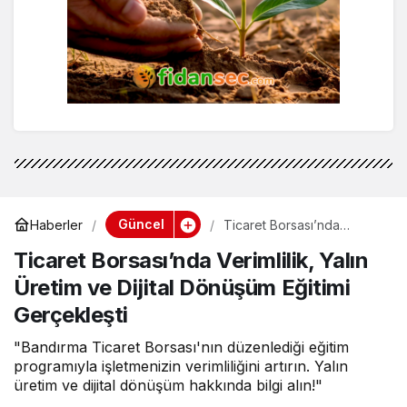
Güncel
Haberler
Ticaret Borsası’nda
Verimlilik, Yalın Üretim ve
Ticaret Borsası’nda Verimlilik, Yalın
Dijital Dönüşüm Eğitimi
Gerçekleşti
Üretim ve Dijital Dönüşüm Eğitimi
Gerçekleşti
"Bandırma Ticaret Borsası'nın düzenlediği eğitim
programıyla işletmenizin verimliliğini artırın. Yalın
üretim ve dijital dönüşüm hakkında bilgi alın!"