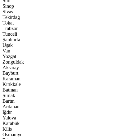
Siirt
Sinop
Sivas
Tekirdağ
Tokat
Trabzon
Tunceli
Şanlıurfa
Uşak
Van
Yozgat
Zonguldak
Aksaray
Bayburt
Karaman
Kırıkkale
Batman
Şırnak
Bartın
Ardahan
Iğdır
Yalova
Karabük
Kilis
Osmaniye