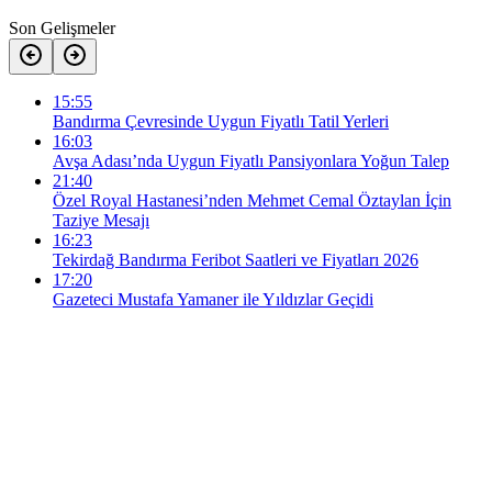
Son Gelişmeler
15:55
Bandırma Çevresinde Uygun Fiyatlı Tatil Yerleri
16:03
Avşa Adası’nda Uygun Fiyatlı Pansiyonlara Yoğun Talep
21:40
Özel Royal Hastanesi’nden Mehmet Cemal Öztaylan İçin
Taziye Mesajı
16:23
Tekirdağ Bandırma Feribot Saatleri ve Fiyatları 2026
17:20
Gazeteci Mustafa Yamaner ile Yıldızlar Geçidi