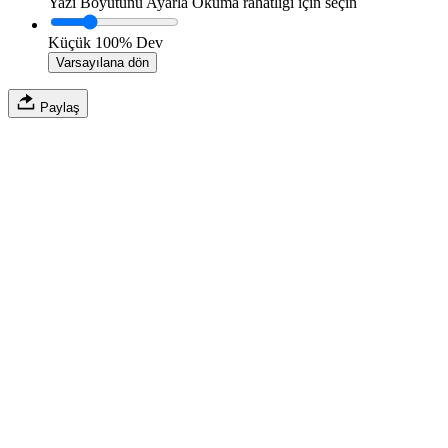
Yazı Boyutunu Ayarla
Okuma rahatlığı için seçin
Küçük
100%
Dev
Varsayılana dön
Paylaş