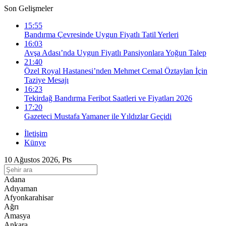
Son Gelişmeler
15:55
Bandırma Çevresinde Uygun Fiyatlı Tatil Yerleri
16:03
Avşa Adası’nda Uygun Fiyatlı Pansiyonlara Yoğun Talep
21:40
Özel Royal Hastanesi’nden Mehmet Cemal Öztaylan İçin
Taziye Mesajı
16:23
Tekirdağ Bandırma Feribot Saatleri ve Fiyatları 2026
17:20
Gazeteci Mustafa Yamaner ile Yıldızlar Geçidi
İletişim
Künye
10 Ağustos 2026, Pts
Adana
Adıyaman
Afyonkarahisar
Ağrı
Amasya
Ankara