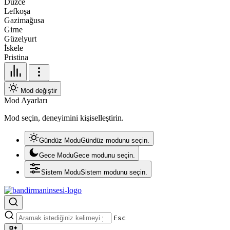
Düzce
Lefkoşa
Gazimağusa
Girne
Güzelyurt
İskele
Pristina
Mod değiştir
Mod Ayarları
Mod seçin, deneyimini kişiselleştirin.
Gündüz Modu
Gündüz modunu seçin.
Gece Modu
Gece modunu seçin.
Sistem Modu
Sistem modunu seçin.
Esc