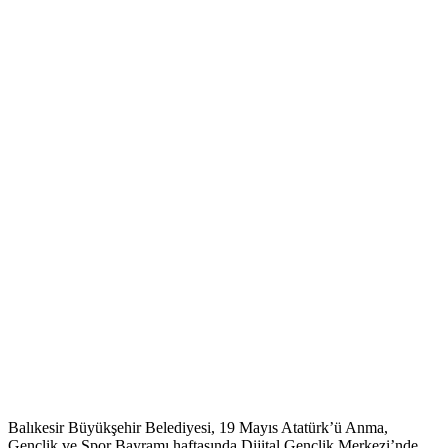
Balıkesir Büyükşehir Belediyesi, 19 Mayıs Atatürk’ü Anma,
Gençlik ve Spor Bayramı haftasında Dijital Gençlik Merkezi’nde