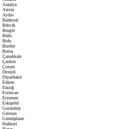
Antalya
Artvin
Aydın
Balıkesir
Bilecik
Bingöl
Bitlis
Bolu
Burdur
Bursa
Çanakkale
Çankırı
Çorum
Denizli
Diyarbakır
Edirne
Elazığ
Erzincan
Erzurum
Eskişehir
Gaziantep
Giresun
Gümüşhane
Hakkari
Hatay