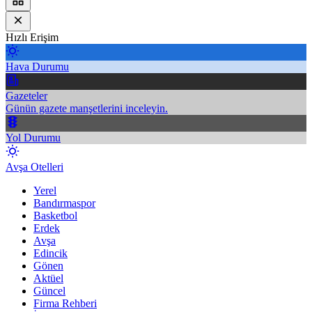
Hızlı Erişim
Hava Durumu
Gazeteler
Günün gazete manşetlerini inceleyin.
Yol Durumu
Avşa Otelleri
Yerel
Bandırmaspor
Basketbol
Erdek
Avşa
Edincik
Gönen
Aktüel
Güncel
Firma Rehberi