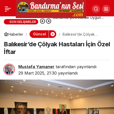
Balıkesir’de Çölyak
Hastaları İçin Özel
Avşa Adası’nda Uygun Fiyatlı
SON GELIŞMELER
Pansiyonlara Yoğun Talep
Güncel
Haberler
Balıkesir’de Çölyak
İftar
Hastaları İçin Özel İftar
Balıkesir’de Çölyak Hastaları İçin Özel
İftar
Mustafa Yamaner
tarafından yayınlandı
29 Mart 2025, 21:30
yayınlandı