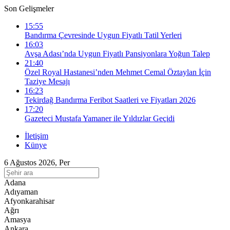
Son Gelişmeler
15:55
Bandırma Çevresinde Uygun Fiyatlı Tatil Yerleri
16:03
Avşa Adası’nda Uygun Fiyatlı Pansiyonlara Yoğun Talep
21:40
Özel Royal Hastanesi’nden Mehmet Cemal Öztaylan İçin
Taziye Mesajı
16:23
Tekirdağ Bandırma Feribot Saatleri ve Fiyatları 2026
17:20
Gazeteci Mustafa Yamaner ile Yıldızlar Geçidi
İletişim
Künye
6 Ağustos 2026, Per
Adana
Adıyaman
Afyonkarahisar
Ağrı
Amasya
Ankara