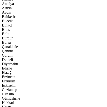
Antalya
Artvin
Aydın
Balıkesir
Bilecik
Bingöl
Bitlis
Bolu
Burdur
Bursa
Çanakkale
Çankırı
Çorum
Denizli
Diyarbakır
Edirne
Elazığ
Erzincan
Erzurum
Eskişehir
Gaziantep
Giresun
Gümüşhane
Hakkari
Hatay