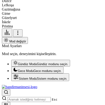
Düzce
Lefkoşa
Gazimağusa
Girne
Güzelyurt
İskele
Pristina
Mod değiştir
Mod Ayarları
Mod seçin, deneyimini kişiselleştirin.
Gündüz Modu
Gündüz modunu seçin.
Gece Modu
Gece modunu seçin.
Sistem Modu
Sistem modunu seçin.
Esc