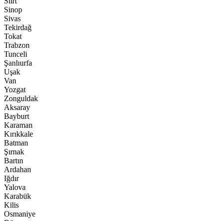
Siirt
Sinop
Sivas
Tekirdağ
Tokat
Trabzon
Tunceli
Şanlıurfa
Uşak
Van
Yozgat
Zonguldak
Aksaray
Bayburt
Karaman
Kırıkkale
Batman
Şırnak
Bartın
Ardahan
Iğdır
Yalova
Karabük
Kilis
Osmaniye