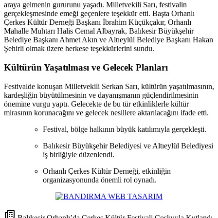
araya gelmenin gururunu yaşadı. Milletvekili Sarı, festivalin
gerçekleşmesinde emeği geçenlere teşekkür etti. Başta Orhanlı
Çerkes Kültür Derneği Başkanı İbrahim Küçükçakır, Orhanlı
Mahalle Muhtarı Halis Cemal Albayrak, Balıkesir Büyükşehir
Belediye Başkanı Ahmet Akın ve Altıeylül Belediye Başkanı Hakan
Şehirli olmak üzere herkese teşekkürlerini sundu.
Kültürün Yaşatılması ve Gelecek Planları
Festivalde konuşan Milletvekili Serkan Sarı, kültürün yaşatılmasının,
kardeşliğin büyütülmesinin ve dayanışmanın güçlendirilmesinin
önemine vurgu yaptı. Gelecekte de bu tür etkinliklerle kültür
mirasının korunacağını ve gelecek nesillere aktarılacağını ifade etti.
Festival, bölge halkının büyük katılımıyla gerçekleşti.
Balıkesir Büyükşehir Belediyesi ve Altıeylül Belediyesi
iş birliğiyle düzenlendi.
Orhanlı Çerkes Kültür Derneği, etkinliğin
organizasyonunda önemli rol oynadı.
Balıkesir Orhanlı’da Çerkes Kültür Festivali Coşkuyla Kutlandı