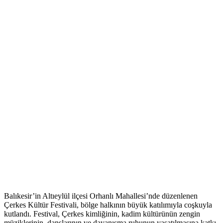
Balıkesir’in Altıeylül ilçesi Orhanlı Mahallesi’nde düzenlenen
Çerkes Kültür Festivali, bölge halkının büyük katılımıyla coşkuyla
kutlandı. Festival, Çerkes kimliğinin, kadim kültürünün zengin
müziklerinin, danslarının ve dayanışma ruhunun yaşatılmasına katkı