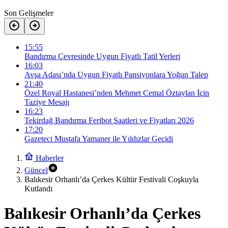
Son Gelişmeler
15:55
Bandırma Çevresinde Uygun Fiyatlı Tatil Yerleri
16:03
Avşa Adası’nda Uygun Fiyatlı Pansiyonlara Yoğun Talep
21:40
Özel Royal Hastanesi’nden Mehmet Cemal Öztaylan İçin
Taziye Mesajı
16:23
Tekirdağ Bandırma Feribot Saatleri ve Fiyatları 2026
17:20
Gazeteci Mustafa Yamaner ile Yıldızlar Geçidi
Haberler
Güncel
Balıkesir Orhanlı’da Çerkes Kültür Festivali Coşkuyla
Kutlandı
Balıkesir Orhanlı’da Çerkes