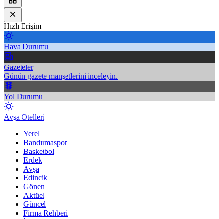
Hızlı Erişim
Hava Durumu
Gazeteler
Günün gazete manşetlerini inceleyin.
Yol Durumu
Avşa Otelleri
Yerel
Bandırmaspor
Basketbol
Erdek
Avşa
Edincik
Gönen
Aktüel
Güncel
Firma Rehberi