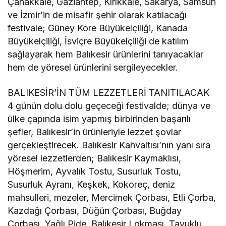
Çanakkale, Gaziantep, Kırıkkale, Sakarya, Samsun
ve İzmir’in de misafir şehir olarak katılacağı
festivale; Güney Kore Büyükelçiliği, Kanada
Büyükelçiliği, İsviçre Büyükelçiliği de katılım
sağlayarak hem Balıkesir ürünlerini tanıyacaklar
hem de yöresel ürünlerini sergileyecekler.
BALIKESİR’İN TÜM LEZZETLERİ TANITILACAK
4 günün dolu dolu geçeceği festivalde; dünya ve
ülke çapında isim yapmış birbirinden başarılı
şefler, Balıkesir’in ürünleriyle lezzet şovlar
gerçekleştirecek. Balıkesir Kahvaltısı’nın yanı sıra
yöresel lezzetlerden; Balıkesir Kaymaklısı,
Höşmerim, Ayvalık Tostu, Susurluk Tostu,
Susurluk Ayranı, Keşkek, Kokoreç, deniz
mahsulleri, mezeler, Mercimek Çorbası, Etli Çorba,
Kazdağı Çorbası, Düğün Çorbası, Buğday
Çorbası, Yağlı Pide, Balıkesir Lokması, Tavuklu