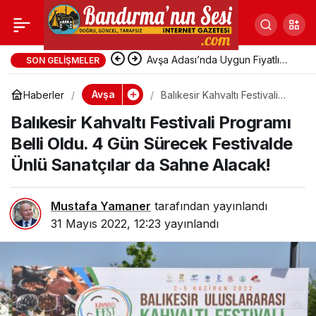
Balıkesir Kahvaltı
Festivali Programı
Avşa Adası’nda Uygun Fiyatlı
SON GELIŞMELER
Pansiyonlara Yoğun Talep
Avşa
Haberler
Balıkesir Kahvaltı Festivali
Belli Oldu. 4 Gün
Programı Belli Oldu. 4 Gün
Balıkesir Kahvaltı Festivali Programı
Sürecek Festivalde Ünlü
Sanatçılar da Sahne Alacak!
Sürecek Festivalde
Belli Oldu. 4 Gün Sürecek Festivalde
Ünlü Sanatçılar da Sahne Alacak!
Ünlü Sanatçılar da
Mustafa Yamaner
tarafından yayınlandı
Sahne Alacak!
31 Mayıs 2022, 12:23
yayınlandı